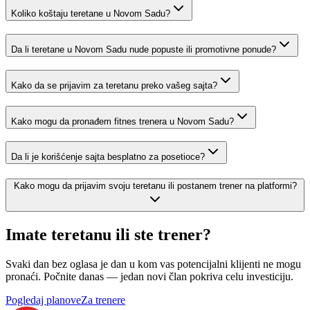
Koliko koštaju teretane u Novom Sadu?
Da li teretane u Novom Sadu nude popuste ili promotivne ponude?
Kako da se prijavim za teretanu preko vašeg sajta?
Kako mogu da pronađem fitnes trenera u Novom Sadu?
Da li je korišćenje sajta besplatno za posetioce?
Kako mogu da prijavim svoju teretanu ili postanem trener na platformi?
Imate teretanu ili ste trener?
Svaki dan bez oglasa je dan u kom vas potencijalni klijenti ne mogu
pronaći. Počnite danas — jedan novi član pokriva celu investiciju.
Pogledaj planove
Za trenere