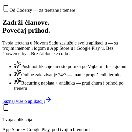
Od Codersy — za teretane i trenere
Zadrži članove.
Povećaj prihod.
Tvoja teretana u Novom Sadu zaslužuje svoju aplikaciju — sa
tvojim imenom i logom u App Store-u i Google Play-u. Bez
"powered by". Bez šablonske čorbe.
Push notifikacije
umesto poruka po Vajberu i Instagramu
Online zakazivanje 24/7
— manje propuštenih termina
Recurring naplata + analitika
— prati churn i prihod po
treneru
Saznaj više o aplikaciji
Tvoja aplikacija
App Store + Google Play, pod tvojim brendom