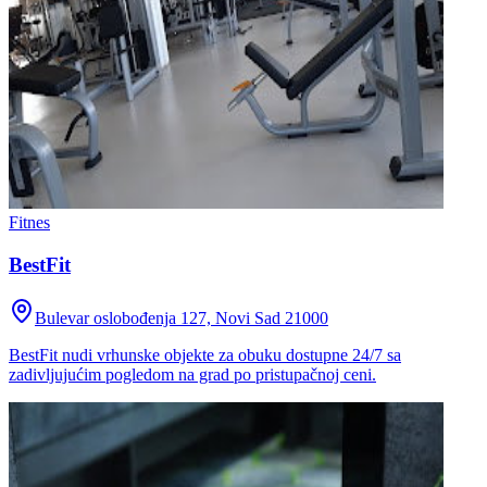
Fitnes
BestFit
Bulevar oslobođenja 127, Novi Sad 21000
BestFit nudi vrhunske objekte za obuku dostupne 24/7 sa
zadivljujućim pogledom na grad po pristupačnoj ceni.