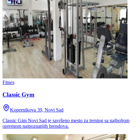
Fitnes
Classic Gym
Kopernikova 39, Novi Sad
Classic Gim Novi Sad je savršeno mesto za trening sa najboljom
opremom najpoznatijih brendova.