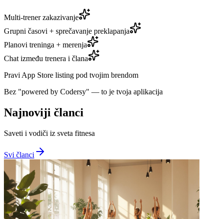
Multi-trener zakazivanje
Grupni časovi + sprečavanje preklapanja
Planovi treninga + merenja
Chat između trenera i člana
Pravi App Store listing pod tvojim brendom
Bez "powered by Codersy" — to je tvoja aplikacija
Najnoviji članci
Saveti i vodiči iz sveta fitnesa
Svi članci