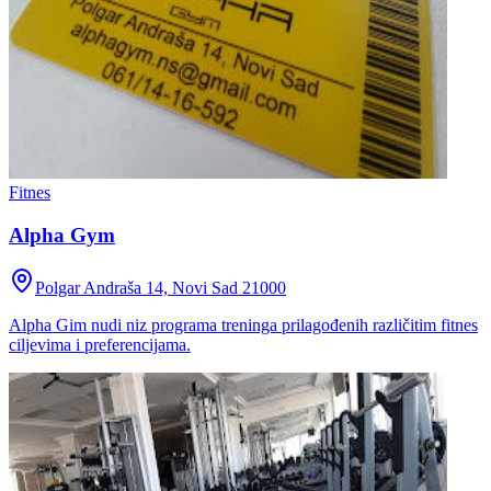
Fitnes
Alpha Gym
Polgar Andraša 14, Novi Sad 21000
Alpha Gim nudi niz programa treninga prilagođenih različitim fitnes
ciljevima i preferencijama.