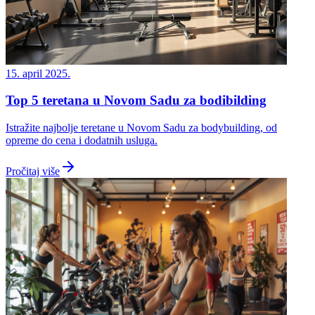
15. april 2025.
Top 5 teretana u Novom Sadu za bodibilding
Istražite najbolje teretane u Novom Sadu za bodybuilding, od
opreme do cena i dodatnih usluga.
Pročitaj više