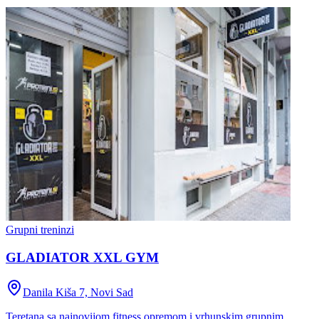
Grupni treninzi
GLADIATOR XXL GYM
Danila Kiša 7, Novi Sad
Teretana sa najnovijom fitness opremom i vrhunskim grupnim