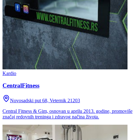
Kardio
CentralFitness
Novosadski put 68, Veternik 21203
Central Fitness & Gim, osnovan u aprilu 2013. godine, promoviše
značaj redovnih treninga i zdravog načina života.