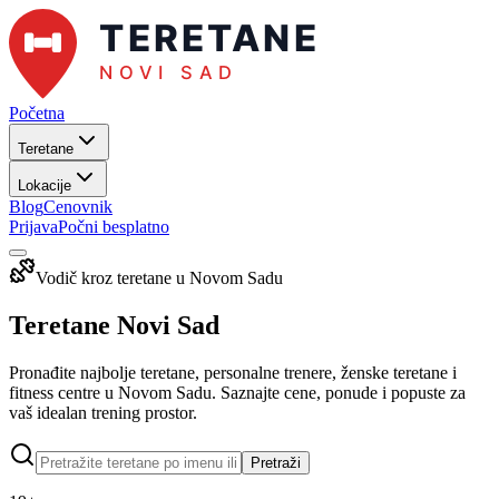
Početna
Teretane
Lokacije
Blog
Cenovnik
Prijava
Počni besplatno
Vodič kroz teretane u
Novom Sadu
Teretane Novi Sad
Pronađite najbolje teretane, personalne trenere, ženske teretane i
fitness centre u
Novom Sadu
. Saznajte cene, ponude i popuste za
vaš idealan trening prostor.
Pretraži