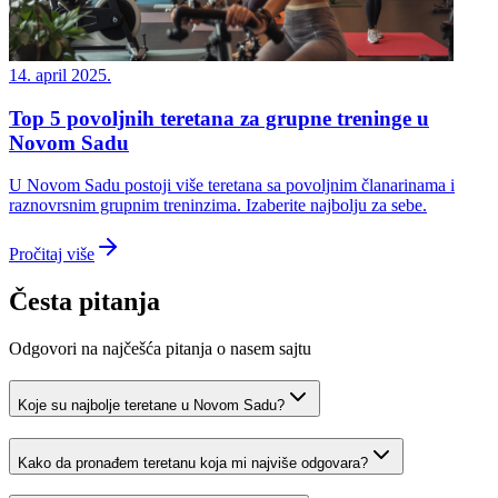
14. april 2025.
Top 5 povoljnih teretana za grupne treninge u
Novom Sadu
U Novom Sadu postoji više teretana sa povoljnim članarinama i
raznovrsnim grupnim treninzima. Izaberite najbolju za sebe.
Pročitaj više
Česta pitanja
Odgovori na najčešća pitanja o nasem sajtu
Koje su najbolje teretane u Novom Sadu?
Kako da pronađem teretanu koja mi najviše odgovara?