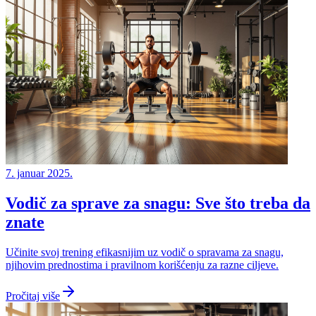
7. januar 2025.
Vodič za sprave za snagu: Sve što treba da
znate
Učinite svoj trening efikasnijim uz vodič o spravama za snagu,
njihovim prednostima i pravilnom korišćenju za razne ciljeve.
Pročitaj više