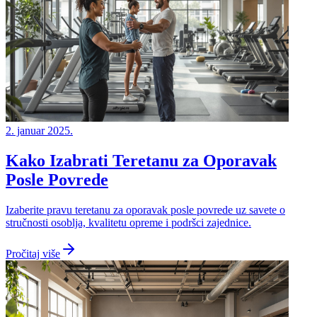
2. januar 2025.
Kako Izabrati Teretanu za Oporavak
Posle Povrede
Izaberite pravu teretanu za oporavak posle povrede uz savete o
stručnosti osoblja, kvalitetu opreme i podršci zajednice.
Pročitaj više