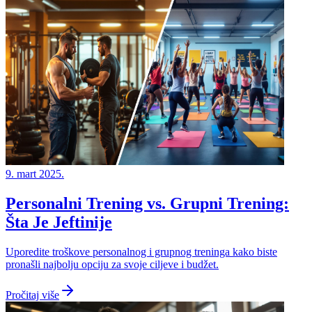
9. mart 2025.
Personalni Trening vs. Grupni Trening:
Šta Je Jeftinije
Uporedite troškove personalnog i grupnog treninga kako biste
pronašli najbolju opciju za svoje ciljeve i budžet.
Pročitaj više