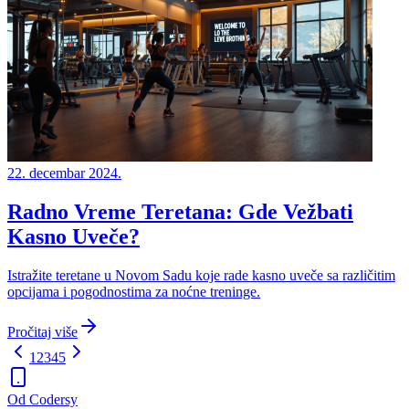
22. decembar 2024.
Radno Vreme Teretana: Gde Vežbati
Kasno Uveče?
Istražite teretane u Novom Sadu koje rade kasno uveče sa različitim
opcijama i pogodnostima za noćne treninge.
Pročitaj više
1
2
3
4
5
Od Codersy