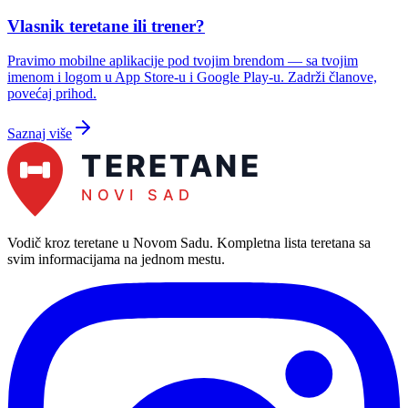
Vlasnik teretane ili trener?
Pravimo mobilne aplikacije pod tvojim brendom — sa tvojim
imenom i logom u App Store-u i Google Play-u. Zadrži članove,
povećaj prihod.
Saznaj više
Vodič kroz teretane u Novom Sadu
. Kompletna lista teretana sa
svim informacijama na jednom mestu.