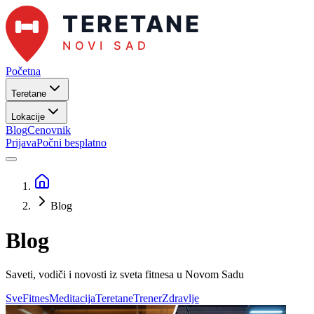
Početna
Teretane
Lokacije
Blog
Cenovnik
Prijava
Počni besplatno
Blog
Blog
Saveti, vodiči i novosti iz sveta fitnesa u
Novom Sadu
Sve
Fitnes
Meditacija
Teretane
Trener
Zdravlje