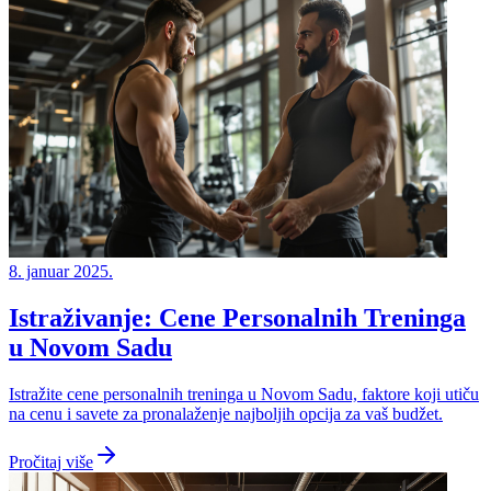
8. januar 2025.
Istraživanje: Cene Personalnih Treninga
u Novom Sadu
Istražite cene personalnih treninga u Novom Sadu, faktore koji utiču
na cenu i savete za pronalaženje najboljih opcija za vaš budžet.
Pročitaj više