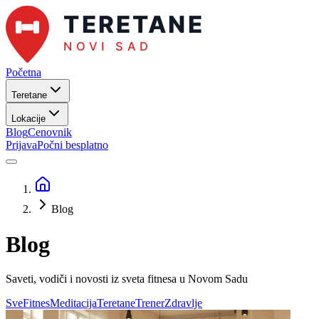
Početna
Teretane
Lokacije
Blog
Cenovnik
Prijava
Počni besplatno
Blog
Blog
Saveti, vodiči i novosti iz sveta fitnesa u
Novom Sadu
Sve
Fitnes
Meditacija
Teretane
Trener
Zdravlje