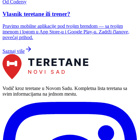
Od Codersy
Vlasnik teretane ili trener?
Pravimo mobilne aplikacije pod tvojim brendom — sa tvojim
imenom i logom u App Store-u i Google Play-u. Zadrži članove,
povećaj prihod.
Saznaj više
Vodič kroz teretane u Novom Sadu
. Kompletna lista teretana sa
svim informacijama na jednom mestu.