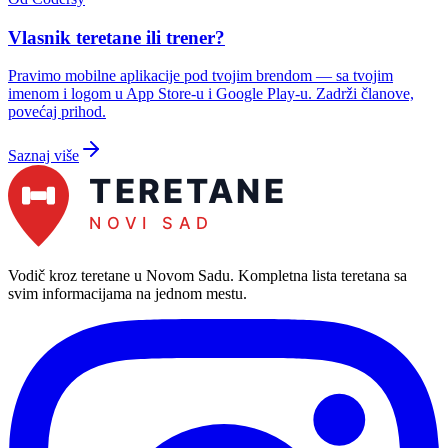
Vlasnik teretane ili trener?
Pravimo mobilne aplikacije pod tvojim brendom — sa tvojim
imenom i logom u App Store-u i Google Play-u. Zadrži članove,
povećaj prihod.
Saznaj više
Vodič kroz teretane u Novom Sadu
. Kompletna lista teretana sa
svim informacijama na jednom mestu.