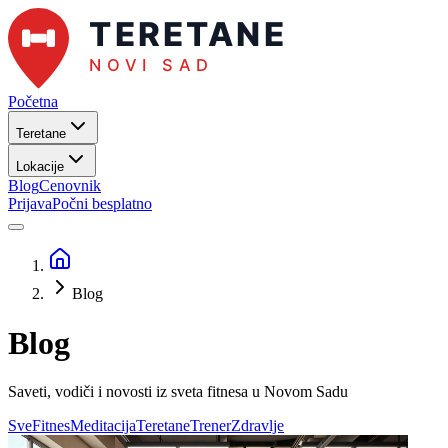
Početna
Teretane
Lokacije
Blog
Cenovnik
Prijava
Počni besplatno
Blog
Blog
Saveti, vodiči i novosti iz sveta fitnesa u
Novom Sadu
Sve
Fitnes
Meditacija
Teretane
Trener
Zdravlje