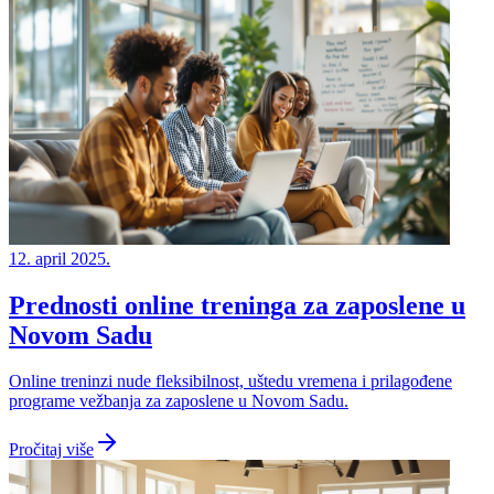
12. april 2025.
Prednosti online treninga za zaposlene u
Novom Sadu
Online treninzi nude fleksibilnost, uštedu vremena i prilagođene
programe vežbanja za zaposlene u Novom Sadu.
Pročitaj više