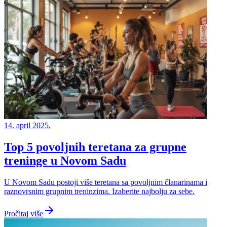
14. april 2025.
Top 5 povoljnih teretana za grupne
treninge u Novom Sadu
U Novom Sadu postoji više teretana sa povoljnim članarinama i
raznovrsnim grupnim treninzima. Izaberite najbolju za sebe.
Pročitaj više