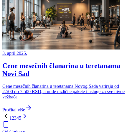
3. april 2025.
Cene mesečnih članarina u teretanama
Novi Sad
Cene mesečnih članarina u teretanama Novog Sada variraju od
2.500 do 7.500 RSD, a nude različite pakete i usluge za sve nivoe
vežbača.
Pročitaj više
1
2
3
4
5
Od Codersy