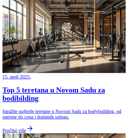
15. april 2025.
Top 5 teretana u Novom Sadu za
bodibilding
Istražite najbolje teretane u Novom Sadu za bodybuilding, od
opreme do cena i dodatnih usluga.
Pročitaj više